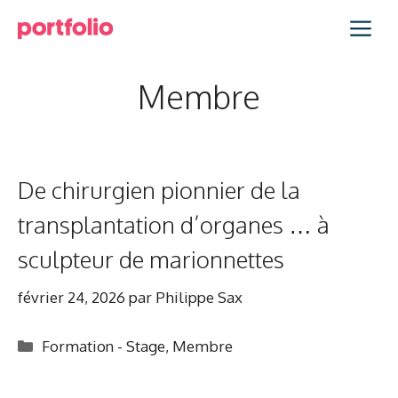
Aller
Me
au
contenu
Membre
De chirurgien pionnier de la
transplantation d’organes … à
sculpteur de marionnettes
février 24, 2026
par
Philippe Sax
Catégories
Formation - Stage
,
Membre