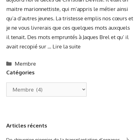
maitre marionnettiste, qui m’appris le métier ainsi
qu’a d’autres jeunes. La tristesse emplis nos cœurs et
je ne vous livrerais que ces quelques mots auxquels
il tenait. Des mots empruntés à Jaques Brel et qu’ il
avait recopié sur …
Lire la suite
Catégories
Membre
Catégories
Catégories
Articles récents
De chirurgien pionnier de la transplantation d’organes … à