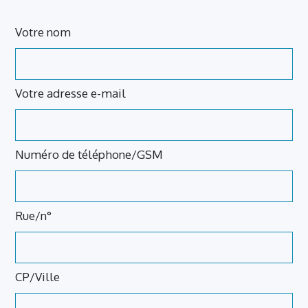
Leave
Votre nom
this
field
blank
Votre adresse e-mail
Numéro de téléphone/GSM
Rue/n°
CP/Ville