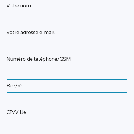
Leave
Votre nom
this
field
blank
Votre adresse e-mail
Numéro de téléphone/GSM
Rue/n°
CP/Ville